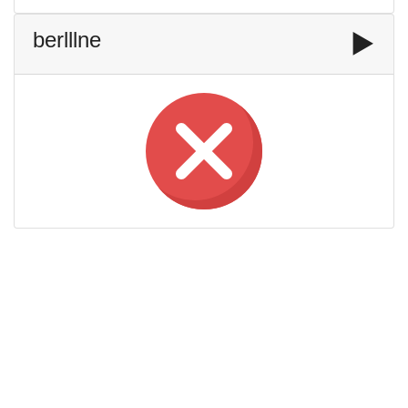
berlllne
▶️