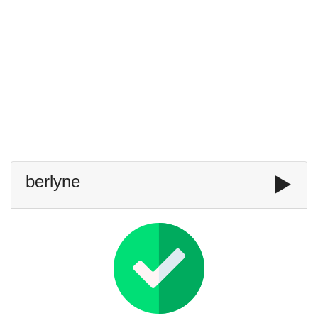
berlyne
▶️