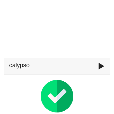
calypso
▶️