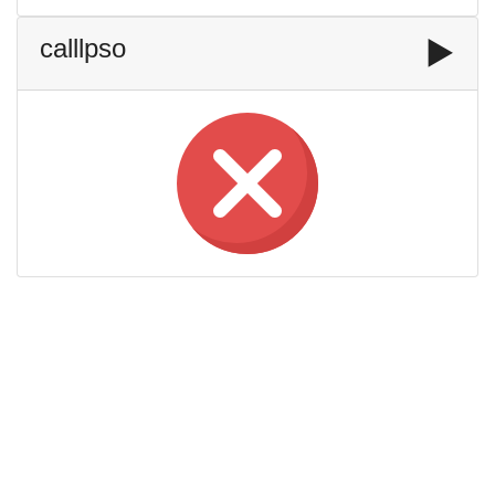
calllpso
▶️