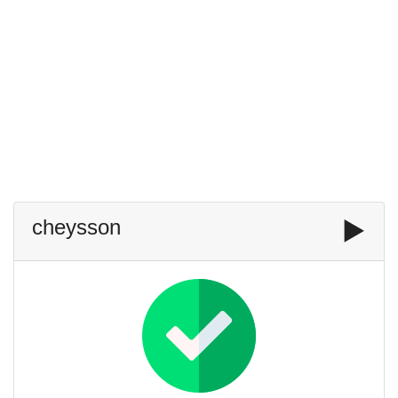
cheysson
▶️