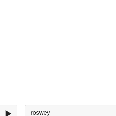
▶️
roswey