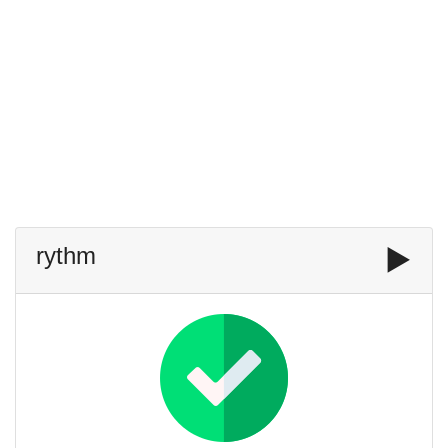
rythm
▶️