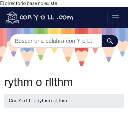
El directorio base no existe
rythm o rllthm
Con Y o LL
rythm o rllthm