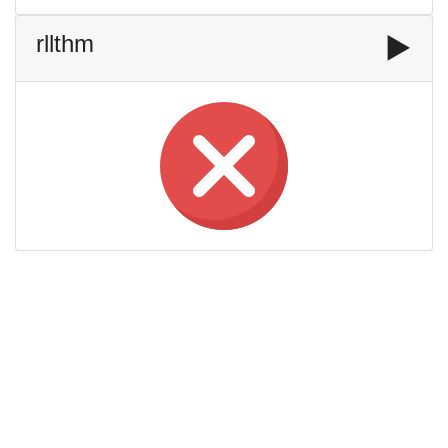
rllthm
▶️