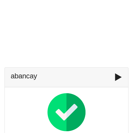
abancay
▶️