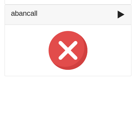
abancall
▶️