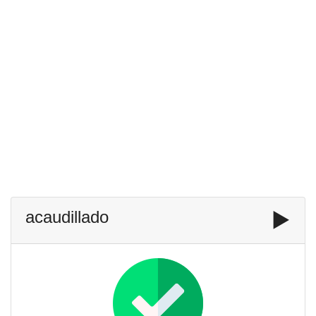
acaudillado
▶️