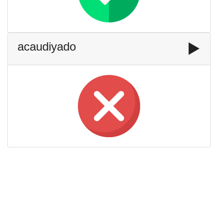
acaudiyado
▶️