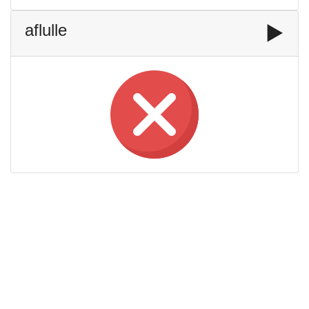
aflulle
▶️