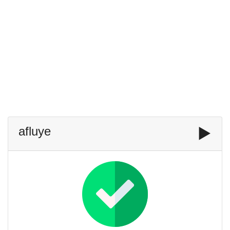
afluye
▶️