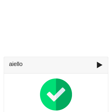
aiello
▶️