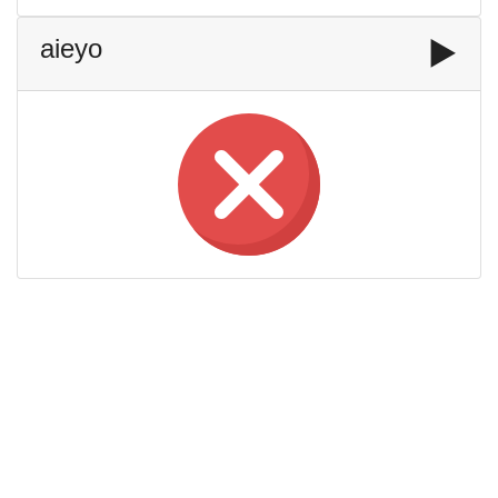
aieyo
▶️