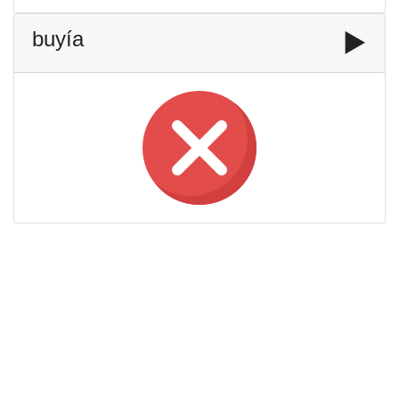
buyía
▶️