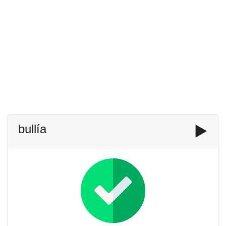
bullía
▶️