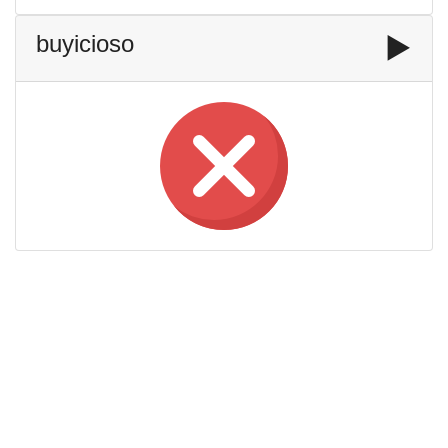
buyicioso
▶️