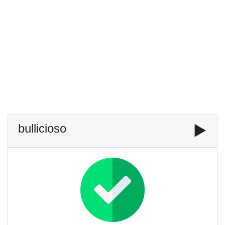
bullicioso
▶️