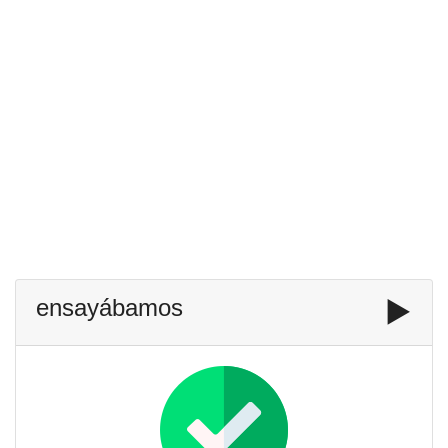
ensayábamos
▶️