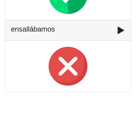
ensallábamos
▶️