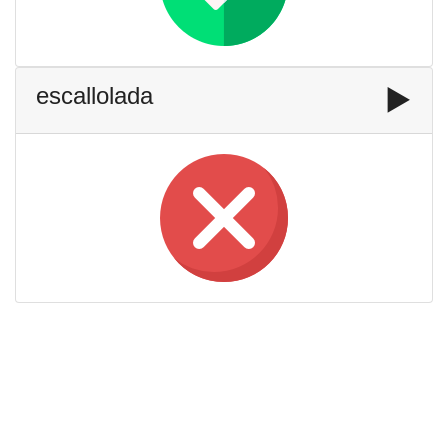
escallolada
▶️