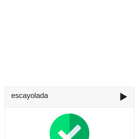
escayolada
▶️