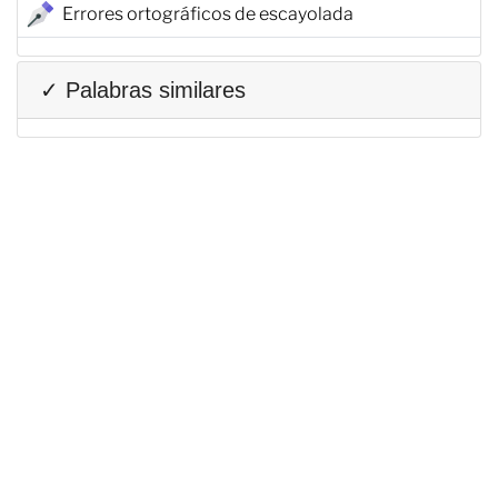
Errores ortográficos de escayolada
✓ Palabras similares