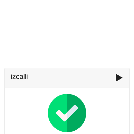
izcalli
▶️