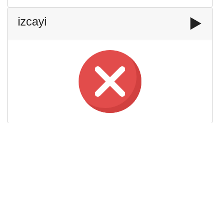
izcayi
▶️