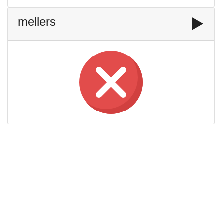
mellers
▶️