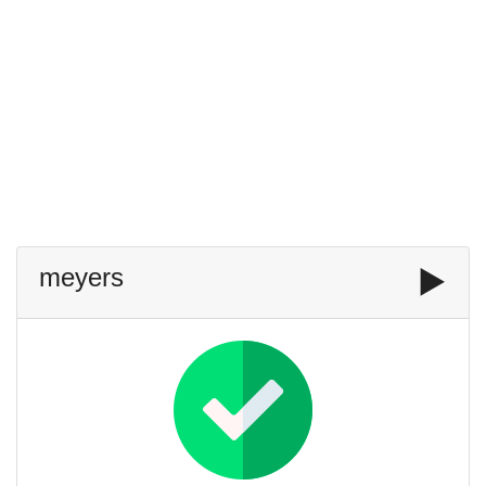
meyers
▶️