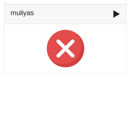
muliyas
▶️