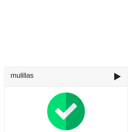
mulillas
▶️