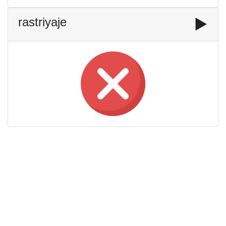
rastriyaje
▶️