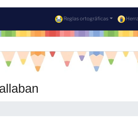
Reglas ortográficas
Herra
allaban