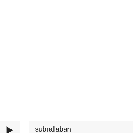
▶️
subrallaban