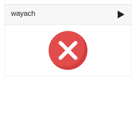
wayach
▶️