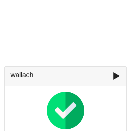
wallach
▶️