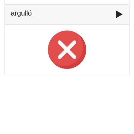
argulló
▶️