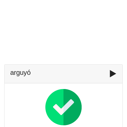
arguyó
▶️