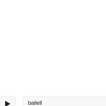
▶️
bailell