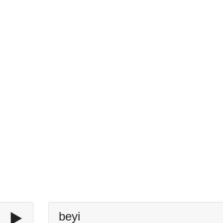
▶️
beyi