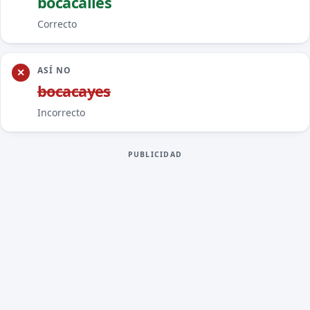
bocaca
ll
es
Correcto
ASÍ NO
bocaca
y
es
Incorrecto
PUBLICIDAD