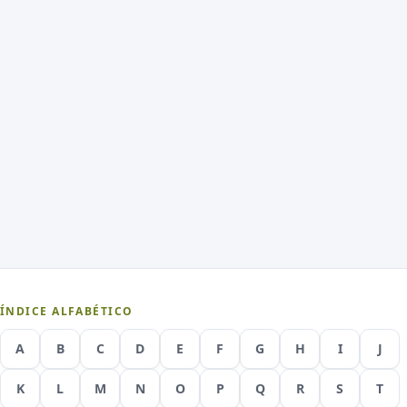
ÍNDICE ALFABÉTICO
A
B
C
D
E
F
G
H
I
J
K
L
M
N
O
P
Q
R
S
T