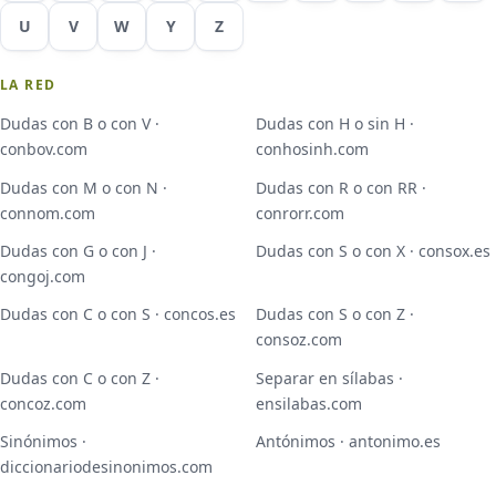
U
V
W
Y
Z
LA RED
Dudas con B o con V ·
Dudas con H o sin H ·
conbov.com
conhosinh.com
Dudas con M o con N ·
Dudas con R o con RR ·
connom.com
conrorr.com
Dudas con G o con J ·
Dudas con S o con X · consox.es
congoj.com
Dudas con C o con S · concos.es
Dudas con S o con Z ·
consoz.com
Dudas con C o con Z ·
Separar en sílabas ·
concoz.com
ensilabas.com
Sinónimos ·
Antónimos · antonimo.es
diccionariodesinonimos.com