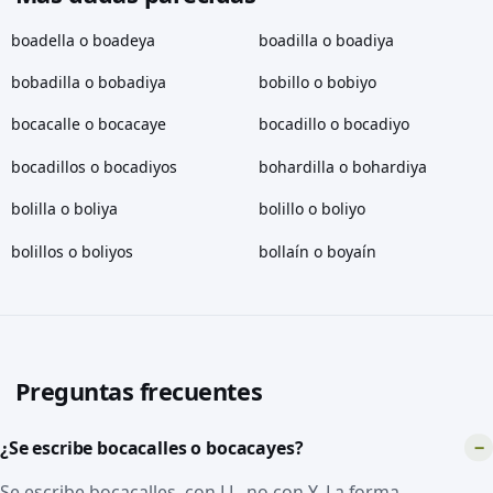
boadella o boadeya
boadilla o boadiya
bobadilla o bobadiya
bobillo o bobiyo
bocacalle o bocacaye
bocadillo o bocadiyo
bocadillos o bocadiyos
bohardilla o bohardiya
bolilla o boliya
bolillo o boliyo
bolillos o boliyos
bollaín o boyaín
Preguntas frecuentes
¿Se escribe bocacalles o bocacayes?
Se escribe bocacalles, con LL, no con Y. La forma