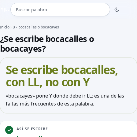
Buscar palabra
Y|LL
Inicio
›
B
›
bocacalles o bocacayes
¿Se escribe bocacalles o
bocacayes?
Se escribe
bocacalles
,
con LL, no con Y
«bocacayes» pone Y donde debe ir LL: es una de las
faltas más frecuentes de esta palabra.
ASÍ SE ESCRIBE