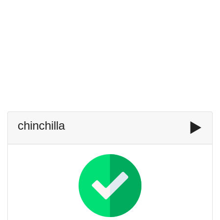
chinchilla
▶️