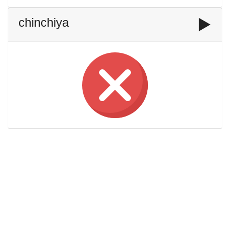
chinchiya
▶️