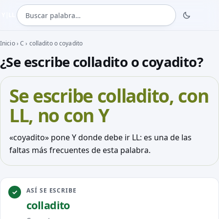
Buscar palabra
Y|LL
Inicio
›
C
›
colladito o coyadito
¿Se escribe colladito o coyadito?
Se escribe
colladito
, con
LL, no con Y
«coyadito» pone Y donde debe ir LL: es una de las
faltas más frecuentes de esta palabra.
ASÍ SE ESCRIBE
co
ll
adito