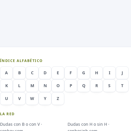
ÍNDICE ALFABÉTICO
A
B
C
D
E
F
G
H
I
J
K
L
M
N
O
P
Q
R
S
T
U
V
W
Y
Z
LA RED
Dudas con B o con V ·
Dudas con H o sin H ·
conbov.com
conhosinh.com