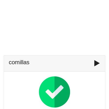
comillas
▶️