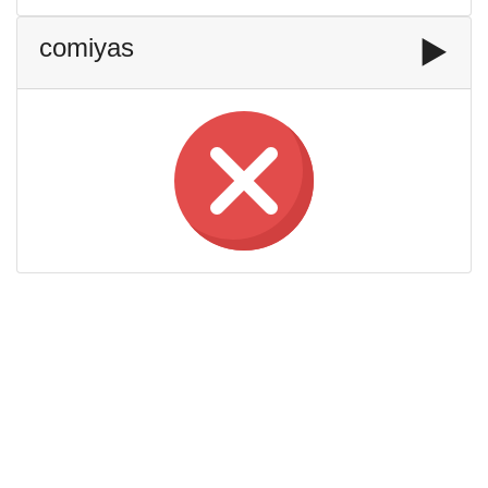
comiyas
▶️