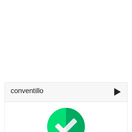
conventillo
▶️