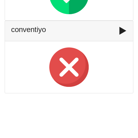
conventiyo
▶️