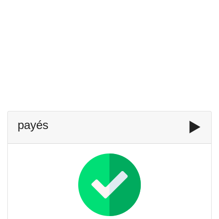
payés
▶️