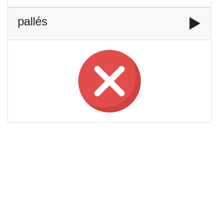
pallés
▶️