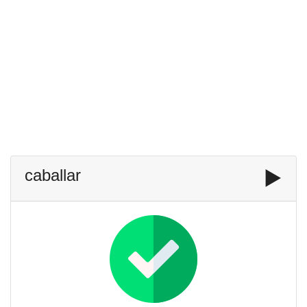
caballar
▶️