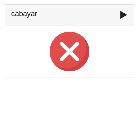
cabayar
▶️