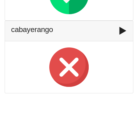
cabayerango
▶️