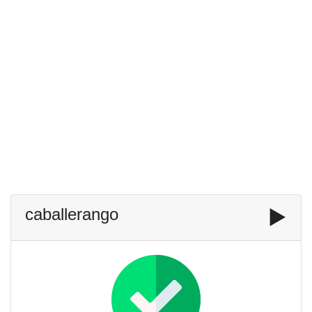
caballerango
▶️