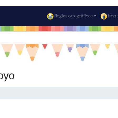
Reglas ortográficas
Herra
oyo