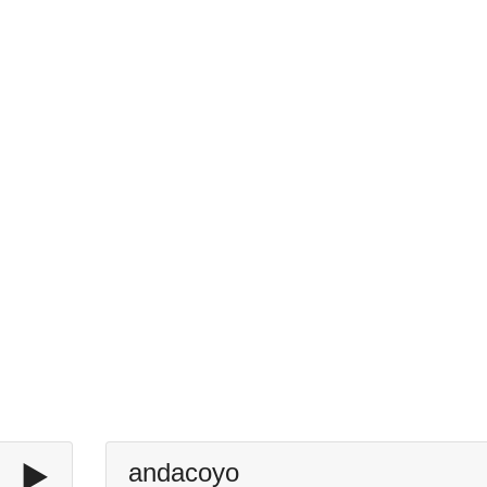
▶️
andacoyo