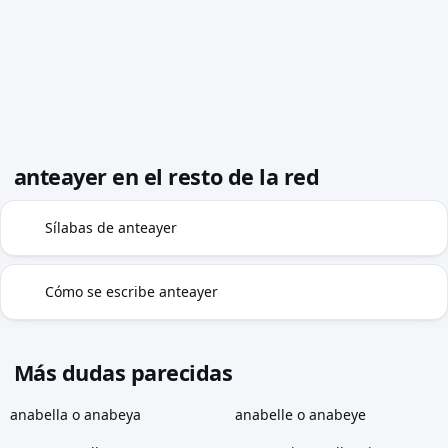
anteayer en el resto de la red
Sílabas de anteayer
◍
Cómo se escribe anteayer
✓
Más dudas parecidas
anabella o anabeya
anabelle o anabeye