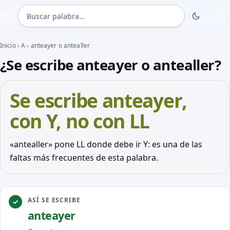
Buscar palabra
Y|LL
Inicio
›
A
›
anteayer o antealler
¿Se escribe anteayer o antealler?
Se escribe
anteayer
,
con Y, no con LL
«antealler» pone LL donde debe ir Y: es una de las
faltas más frecuentes de esta palabra.
ASÍ SE ESCRIBE
antea
y
er