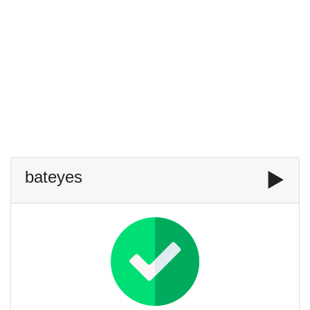
bateyes
▶️