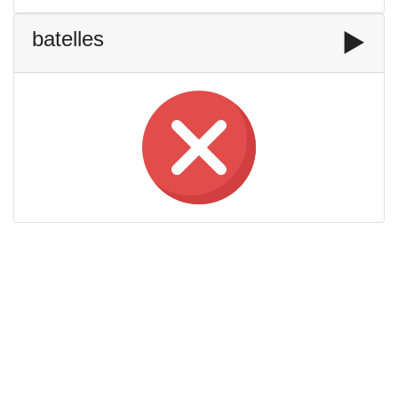
batelles
▶️