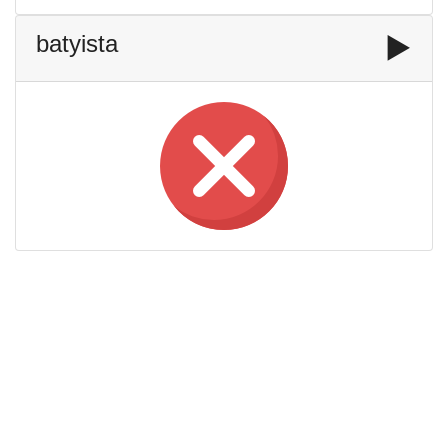
batyista
▶️