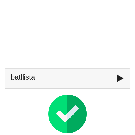
batllista
▶️