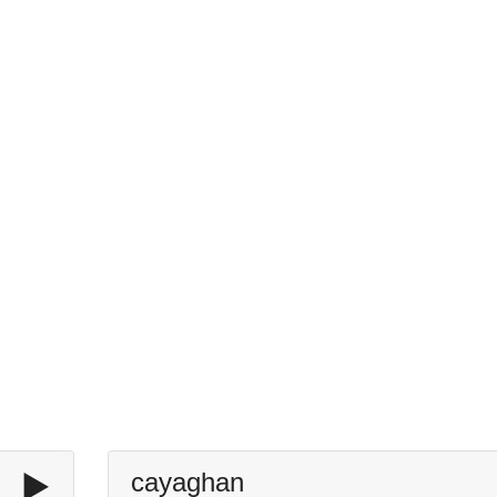
▶️
cayaghan