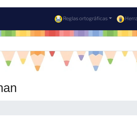
Reglas ortográficas
Herra
han