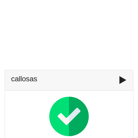
callosas
▶️