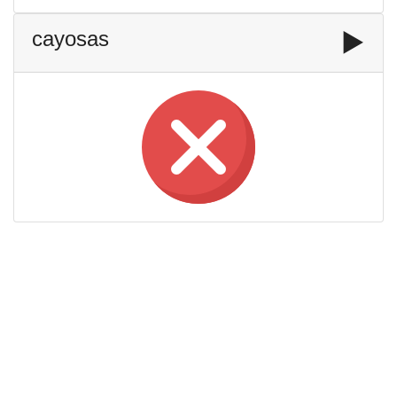
cayosas
▶️