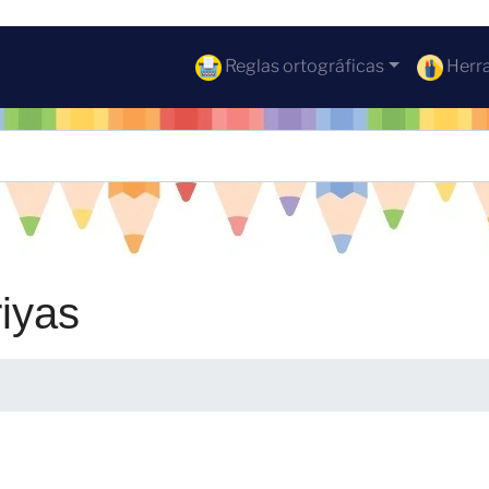
Reglas ortográficas
Herra
iyas