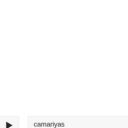
▶️
camariyas