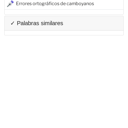
Errores ortográficos de camboyanos
✓ Palabras similares