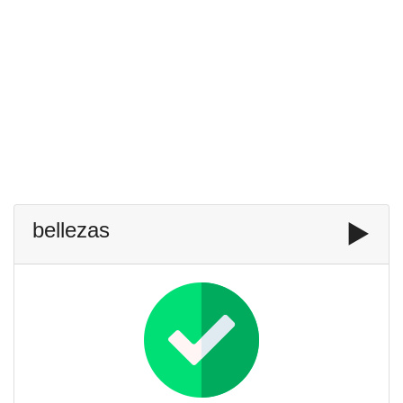
bellezas
▶️