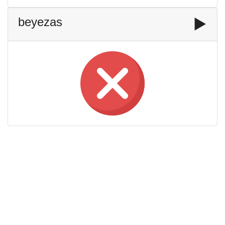
beyezas
▶️