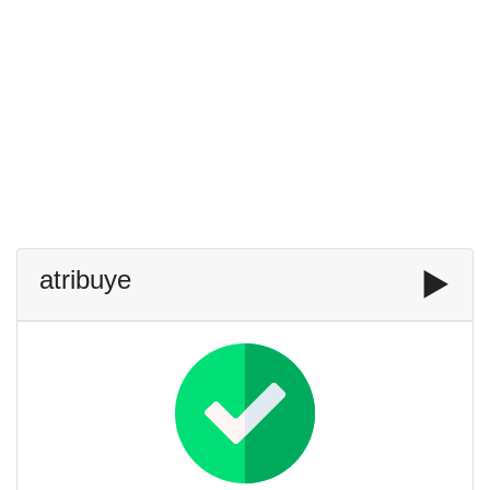
atribuye
▶️