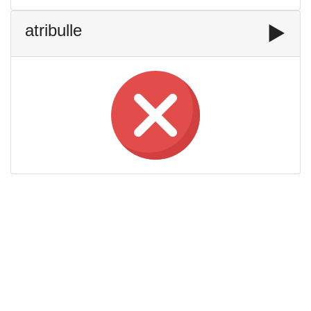
atribulle
▶️