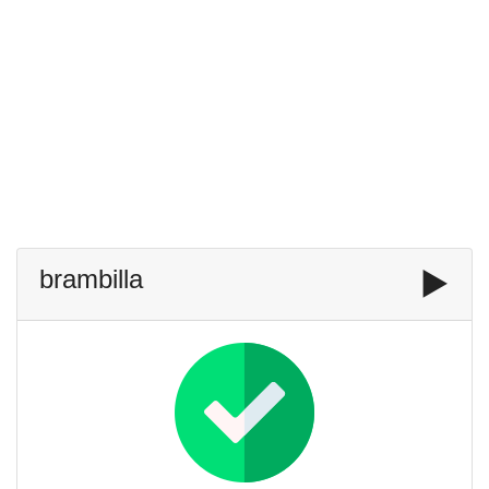
brambilla
▶️