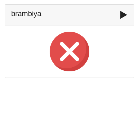
brambiya
▶️