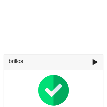
brillos
▶️