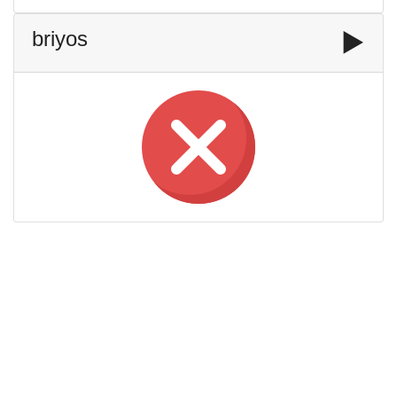
briyos
▶️